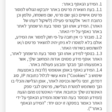
1. המידע הנאסף באתר:
1.1. בעת השארת פרטים באתר יתבקש הגולש למסור
פרטים אישיים כגון: שם פרטי, שם משפחה, טלפון וכן
כתובת דואר אלקטרוני פעילה (לשיקול דעתו של
האתר). המידע אותו הנך מוסר בעת הרשמתך לאתר
באתר נאסף על ידי האתר.
1.2. מובהר כי אין חובה על-פי חוק למסור את המידע,
אולם בלא למוסרו לא ניתן יהיה להשאיר פרטים ו/או
להשתמש בשירותי האתר.
1.3. בנוסף למידע אותו הנך מוסר בעת הרשמתך לאתר,
האתר אוסף מידע מסוים אודות המחשב שלך, אשר
באמצעותו הנך מבקר ומבצע פעולות באתר.
1.4. המידע נאסף באופן אוטומטי (לרבות באמצעות
שימוש ב "Cookies") והוא עשוי לכלול כתובות IP, סוג
דפדפן, זמני גלישה וכניסה לאתר, אופן הגלישה והכלי בו
הנך משתמש למטרת הגלישה, פרטים לגבי ספק
האינטרנט שלך וכתובות אתרי האינטרנט מהם הגעת
(המידע הנמסר בעת ההרשמה והמידע הנאסף על ידי
האתר כאמור בפסקה זו יכונו יחד: "המידע הנאסף
באתר").