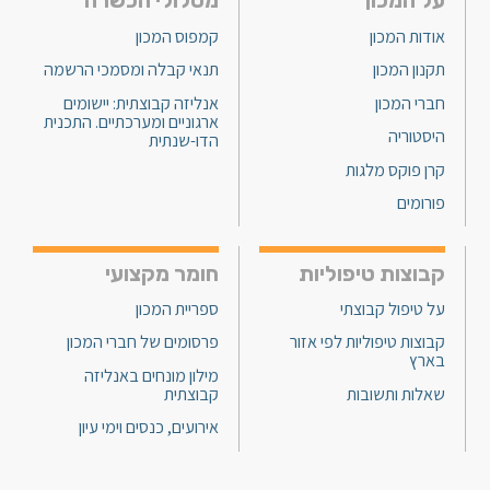
על המכון
מסלולי הכשרה
אודות המכון
קמפוס המכון
תקנון המכון
תנאי קבלה ומסמכי הרשמה
חברי המכון
אנליזה קבוצתית: יישומים
ארגוניים ומערכתיים. התכנית
היסטוריה
הדו-שנתית
קרן פוקס מלגות
פורומים
קבוצות טיפוליות
חומר מקצועי
על טיפול קבוצתי
ספריית המכון
קבוצות טיפוליות לפי אזור
פרסומים של חברי המכון
בארץ
מילון מונחים באנליזה
שאלות ותשובות
קבוצתית
אירועים, כנסים וימי עיון