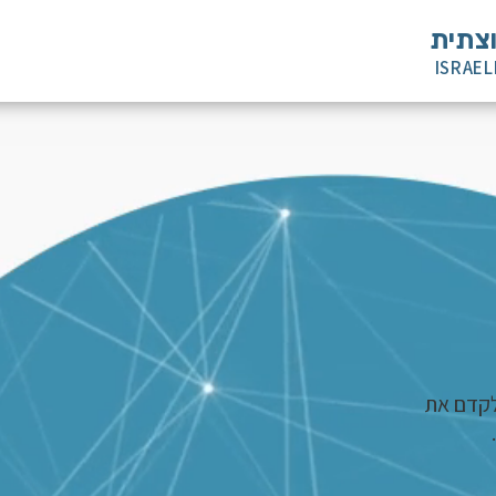
וצתית
ISRAEL
לקדם את