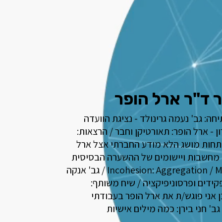
 ד"ר ארל הופר
חה: גב' נעמה גרינולד - נציגת הוועדה
ן - ארל הופר: תאורטיקן וחבר / הרצאות:
פתחות מושג הלא מודע החברתי אצל ארל
- מחשבות ויישומים של ההשערה הבסיסית
הרביעית Incohesion: Aggregation / Massification / גב' אנקה
קידים ופרסוניפיקציה / שיח משותף:
ן אני פוגש/ת את ארל הופר בעבודתי
ב' חני בירן: כמה מילים אישיות